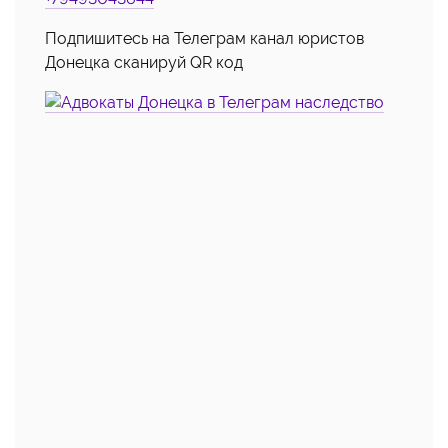
Подпишитесь на Телеграм канал юристов
Донецка сканируй QR код
👍
👎
😂
0
0
0
😱
😡
😢
0
0
0