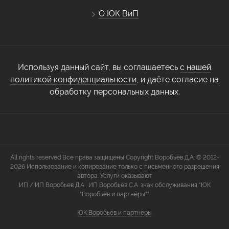
О ЮК ВиП
Используя данный сайт, вы соглашаетесь
с нашей
политикой конфиденциальности
, и даёте согласие на
обработку персональных данных.
All rights reserved Все права защищены Copyright Воробьёв Д.А. © 2012-
2026 Использование и копирование только с письменного разрешения
автора. Услуги оказывают
ИП / ИП Воробьев Д.А., ИП Воробьёв С.А. знак обслуживания "ЮК
"Воробьёв и партнёры"".
ЮК Воробьёв и партнёры