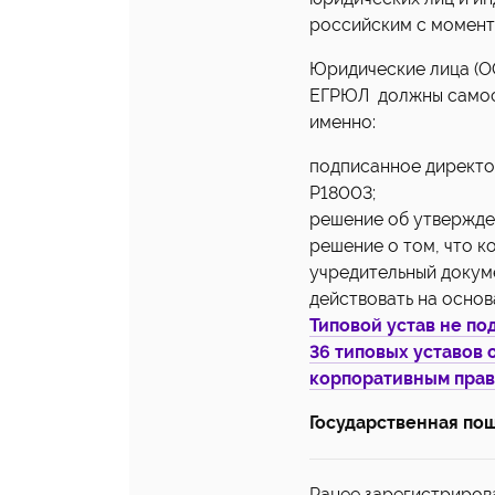
российским с момент
Юридические лица (О
ЕГРЮЛ должны самост
именно:
подписанное директо
Р18003;
решение об утвержде
решение о том, что к
учредительный докуме
действовать на основ
Типовой устав не по
36 типовых уставов 
корпоративным права
Государственная пош
Ранее зарегистриров