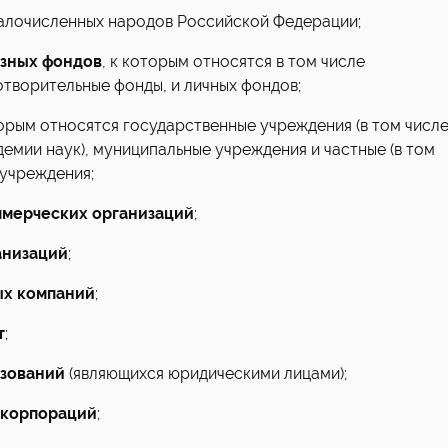
алочисленных народов Российской Федерации;
зных фондов
, к которым относятся в том числе
отворительные фонды, и личных фондов;
торым относятся государственные учреждения (в том числ
емии наук), муниципальные учреждения и частные (в том
 учреждения;
мерческих организаций
;
анизаций
;
ых компаний
;
т
;
азований
(являющихся юридическими лицами);
 корпораций
;