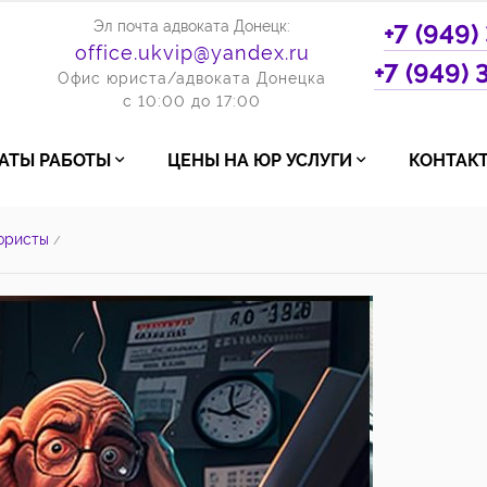
Эл почта адвоката Донецк:
+7 (949)
office.ukvip@yandex.ru
+7 (949)
Офис юриста/адвоката Донецка
с 10:00 до 17:00
ТАТЫ РАБОТЫ
ЦЕНЫ НА ЮР УСЛУГИ
КОНТАК
юристы
/