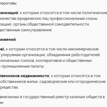
перативы;
анизаций
, к которым относятся в том числе политически
в качестве юридических лиц профессиональные союзы
зации), органы общественной самодеятельности,
ественные самоуправления;
вижений
;
в),
к которым относятся в том числе некоммерческие
гулируемые организации, объединения работодателей,
иональных союзов, кооперативов и общественных
о-промышленные палаты;
твенников недвижимости
, к которым относятся в том
собственников жилья, садоводческие или огороднические
арищества;
 внесенных в государственный реестр казачьих обществ в
и;