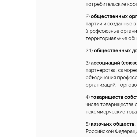
потребительские коо
2)
общественных орг
партии и созданные 
(профсоюзные органи
территориальные общ
2.1)
общественных д
3)
ассоциаций (союзо
партнерства, саморе
объединения професс
организаций, торгов
4)
товариществ собс
числе товарищества 
некоммерческие тов
5)
казачьих обществ
,
Российской Федераци