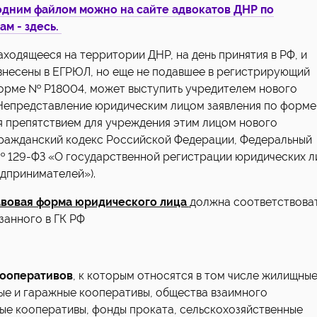
одним файлом можно на сайте адвокатов ДНР по
м - здесь.
ходящееся на территории ДНР, на день принятия в РФ, и
внесены в ЕГРЮЛ, но еще не подавшее в регистрирующий
форме № Р18004, может выступить учредителем нового
Непредставление юридическим лицом заявления по форме
я препятствием для учреждения этим лицом нового
Гражданский кодекс Российской Федерации, Федеральный
№ 129-ФЗ «О государственной регистрации юридических л
дпринимателей»).
вовая форма юридического лица
должна соответствова
занного в ГК РФ
кооперативов
, к которым относятся в том числе жилищные
е и гаражные кооперативы, общества взаимного
ые кооперативы, фонды проката, сельскохозяйственные