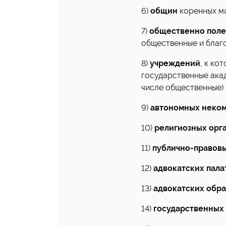
6)
общин
коренных м
7)
общественно поле
общественные и благ
8)
учреждений
, к ко
государственные акад
числе общественные)
9)
автономных неком
10)
религиозных орг
11)
публично-правов
12)
адвокатских пала
13)
адвокатских обр
14)
государственных