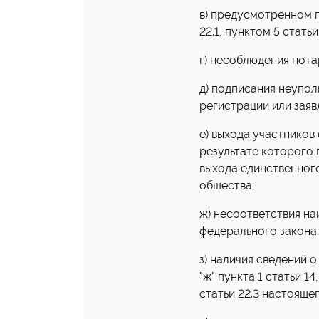
в) предусмотренном пу
22.1, пунктом 5 стать
г) несоблюдения нот
д) подписания неупо
регистрации или заяв
е) выхода участников
результате которого 
выхода единственного
общества;
ж) несоответствия н
федерального закона;
з) наличия сведений 
"ж" пункта 1 статьи 14
статьи 22.3 настояще