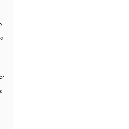
о
но
ся
ра