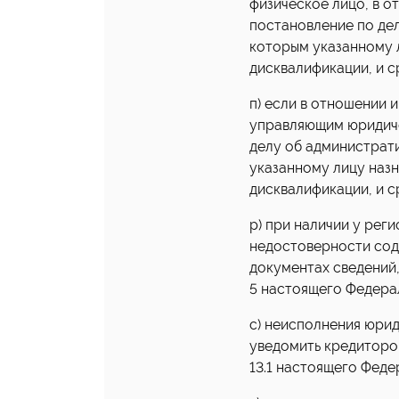
физическое лицо, в о
постановление по де
которым указанному 
дисквалификации, и ср
п) если в отношении 
управляющим юридиче
делу об администрат
указанному лицу назн
дисквалификации, и ср
р) при наличии у ре
недостоверности сод
документах сведений,
5 настоящего Федерал
с) неисполнения юри
уведомить кредиторов 
13.1 настоящего Феде