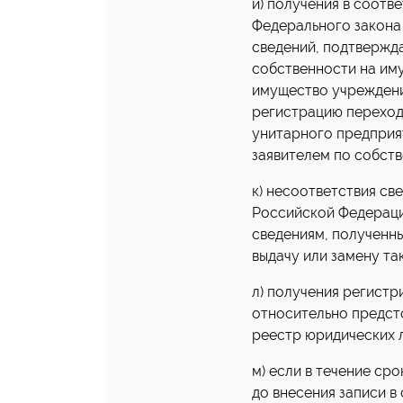
и) получения в соотве
Федерального закона
сведений, подтвержд
собственности на им
имущество учреждени
регистрацию переход
унитарного предприя
заявителем по собств
к) несоответствия св
Российской Федерации
сведениям, полученн
выдачу или замену та
л) получения регист
относительно предст
реестр юридических л
м) если в течение ср
до внесения записи в