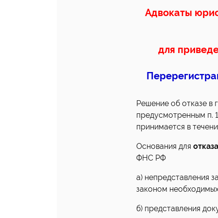
Адвокаты юри
для приведе
Перерегистра
Решение об отказе в 
предусмотренным п. 1
принимается в течени
Основания для
отказ
ФНС РФ
а) непредставления 
законом необходимых
б) представления до