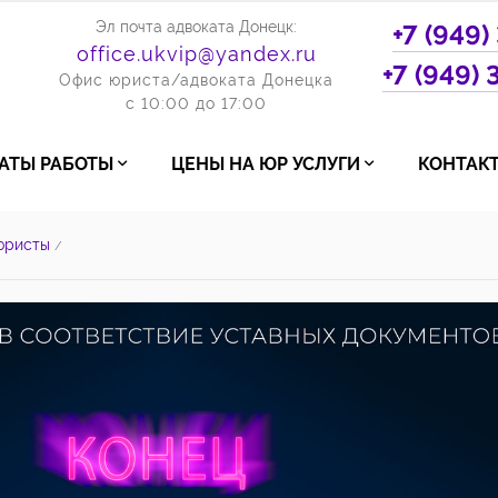
Эл почта адвоката Донецк:
+7 (949)
office.ukvip@yandex.ru
+7 (949)
Офис юриста/адвоката Донецка
с 10:00 до 17:00
ТАТЫ РАБОТЫ
ЦЕНЫ НА ЮР УСЛУГИ
КОНТАК
юристы
/