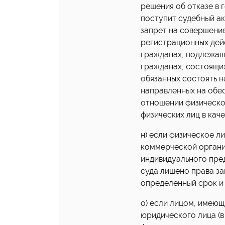
решения об отказе в
поступит судебный ак
запрет на совершени
регистрационных дей
гражданах, подлежащи
гражданах, состоящих
обязанных состоять н
направленных на обес
отношении физическо
физических лиц в кач
н) если физическое л
коммерческой организ
индивидуального пре
суда лишено права з
определенный срок и 
о) если лицом, имеющ
юридического лица (в