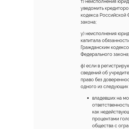
т) неисполнения юри
уведомить кредиторов
кодекса Российской Ф
закона;
у) неисполнения юрид
капитала обязанности
Гражданским кодексом
Федерального закона
ф) если в регистрир
сведений об учредите
право без довереннос
одного из следующих 
владевших на мо
ответственность
как недействующ
процентами голо
общества с огра