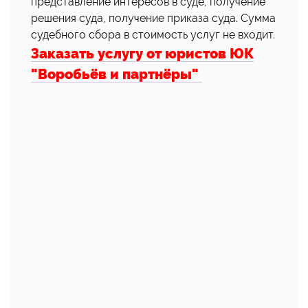
представление интересов в суде, получение
решения суда, получение приказа суда. Сумма
судебного сбора в стоимость услуг не входит.
Заказать услугу от юристов ЮК
"Воробьёв и партнёры"
👍
👎
😂
0
0
0
😱
😡
😢
0
0
0